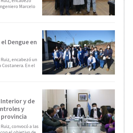
a Ruiz, encabezó
 ingeniero Marcelo
a el Dengue en
a Ruiz, encabezó un
o Costanera. En el
Interior y de
ntroles y
 provincia
 Ruiz, convocó a las
con el objetivo de