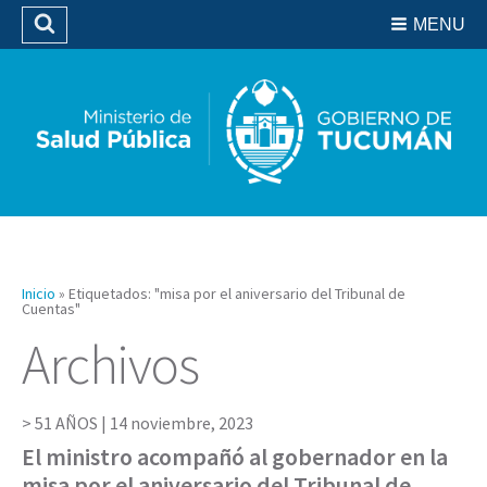
Residencias del SIPROSA
MENU
Buscar
Biblioteca
Inicio
»
Etiquetados: "misa por el aniversario del Tribunal de
Cuentas"
Archivos
51 AÑOS |
14 noviembre, 2023
El ministro acompañó al gobernador en la
misa por el aniversario del Tribunal de