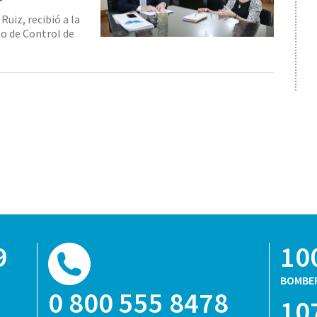
Ruiz, recibió a la
o de Control de
9
10
BOMBE
0 800 555 8478
10