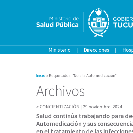
Ministerio
Direcciones
Hosp
Inicio
»
Etiquetados: "No a la Automedicación"
Archivos
CONCIENTIZACIÓN |
29 noviembre, 2024
Salud continúa trabajando para dec
Automedicación y sus consecuencia
en el tratamiento de las infeccione