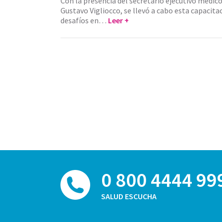
Con la presencia del secretario ejecutivo médico
Gustavo Vigliocco, se llevó a cabo esta capacit
desafíos en…
Leer +
0 800 4444 99
SALUD ESCUCHA