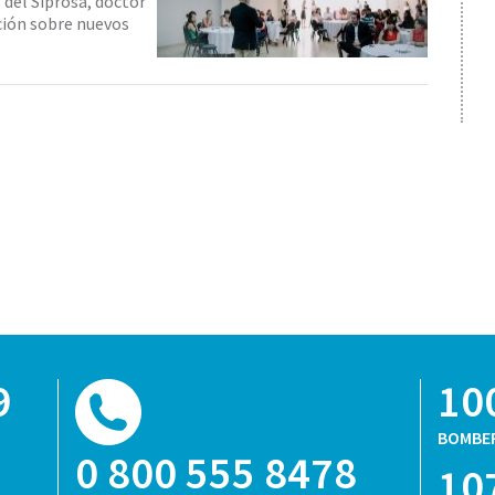
 del Siprosa, doctor
ación sobre nuevos
9
10
BOMBE
0 800 555 8478
10