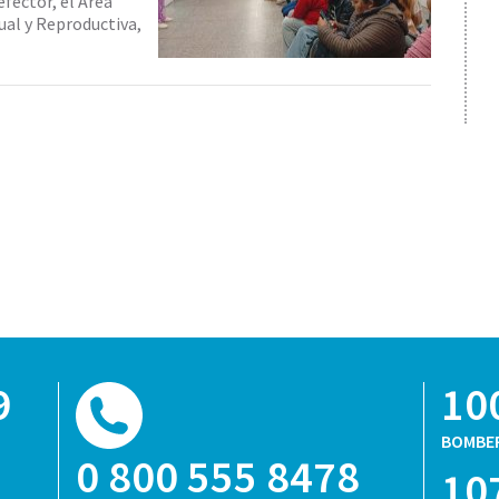
efector, el Área
al y Reproductiva,
9
10
BOMBE
0 800 555 8478
10