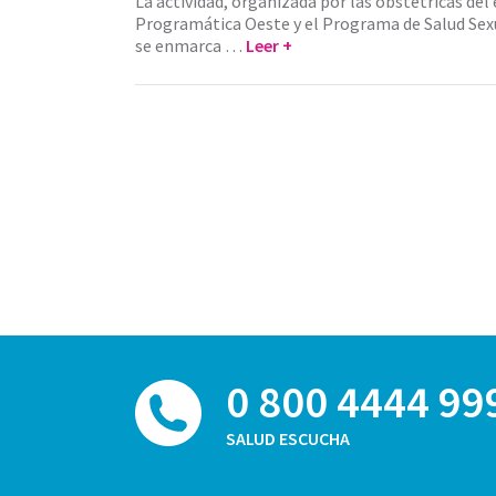
La actividad, organizada por las obstétricas del 
Programática Oeste y el Programa de Salud Sexu
se enmarca …
Leer +
0 800 4444 99
SALUD ESCUCHA