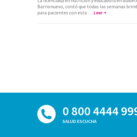
La licenciada en nutrición y educadora en diabet
Barrionuevo, contó que todas las semanas brin
para pacientes con esta …
Leer +
0 800 4444 99
SALUD ESCUCHA