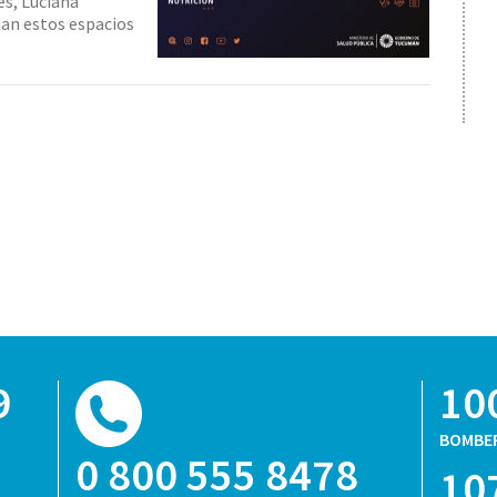
es, Luciana
dan estos espacios
9
10
BOMBE
0 800 555 8478
10