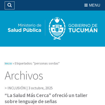
Residencias del SIPROSA
MENU
Buscar
Biblioteca
Inicio
»
Etiquetados: "personas sordas"
Archivos
INCLUSIÓN |
3 octubre, 2025
“La Salud Más Cerca” ofreció un taller
sobre lenguaje de señas