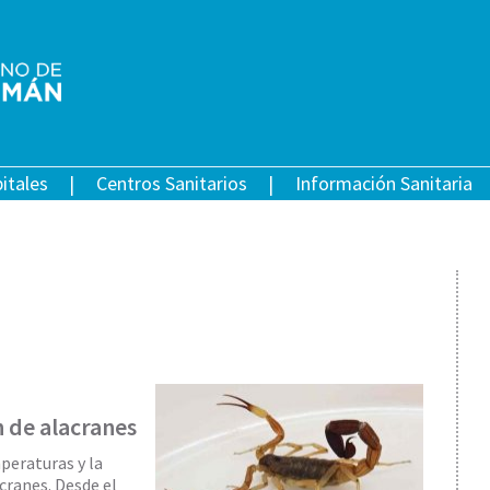
itales
Centros Sanitarios
Información Sanitaria
 de alacranes
mperaturas y la
cranes. Desde el