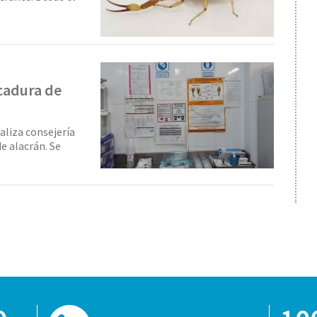
icadura de
ealiza consejería
e alacrán. Se