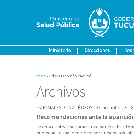
Ministerio
Direcciones
Hosp
Inicio
»
Etiquetados: "picadura"
Archivos
ANIMALES PONZOÑOSOS |
27 diciembre, 2018
Recomendaciones ante la aparición
La época estival se caracteriza por las altas te
humedad, lo cual genera mayor presencia de ala