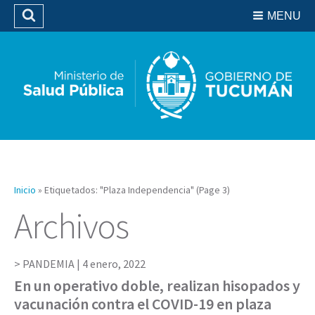
Residencias del SIPROSA
MENU
Buscar
Biblioteca
Inicio
»
Etiquetados: "Plaza Independencia"
(Page 3)
Archivos
PANDEMIA |
4 enero, 2022
En un operativo doble, realizan hisopados y
vacunación contra el COVID-19 en plaza