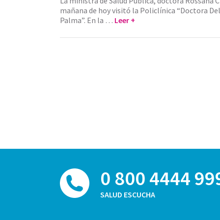
La ministra de Salud Pública, doctora Rossana C
mañana de hoy visitó la Policlínica “Doctora De
Palma”. En la …
Leer +
0 800 4444 99
SALUD ESCUCHA