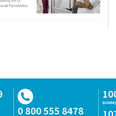
hahla, en la
lia de Fernández
9
10
BOMBE
0 800 555 8478
10