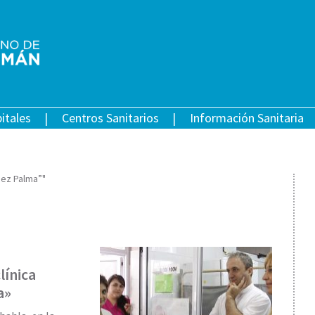
itales
Centros Sanitarios
Información Sanitaria
dez Palma”"
línica
a»