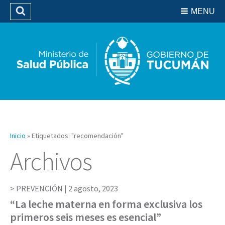
Residencias del SIPROSA
MENU
Buscar
Biblioteca
Inicio
»
Etiquetados: "recomendación"
Archivos
PREVENCIÓN |
2 agosto, 2023
“La leche materna en forma exclusiva los
primeros seis meses es esencial”