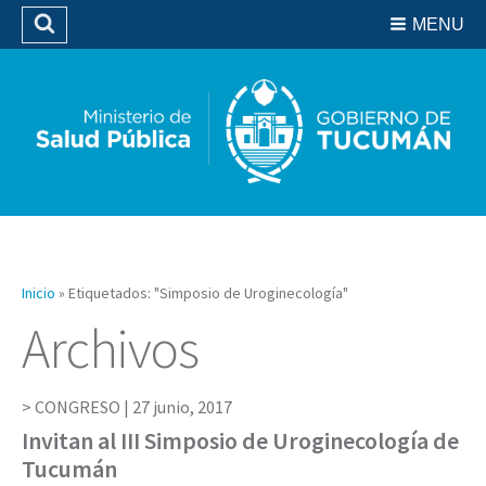
Residencias del SIPROSA
MENU
Buscar
Biblioteca
Inicio
»
Etiquetados: "Simposio de Uroginecología"
Archivos
CONGRESO |
27 junio, 2017
Invitan al III Simposio de Uroginecología de
Tucumán