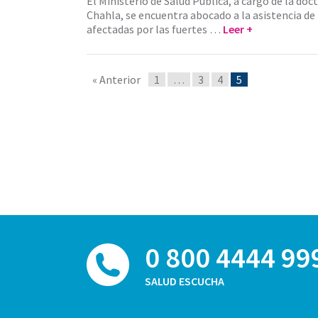
El Ministerio de Salud Pública, a cargo de la do
Chahla, se encuentra abocado a la asistencia de 
afectadas por las fuertes …
Leer +
« Anterior
1
…
3
4
5
0 800 4444 99
SALUD ESCUCHA