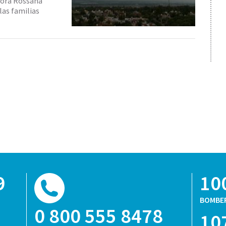
ctora Rossana
las familias
9
10
BOMBE
0 800 555 8478
10