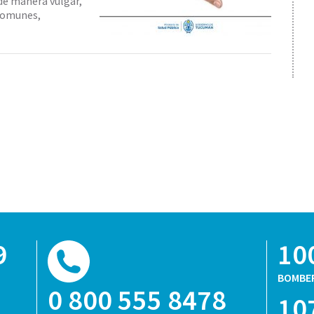
de manera vulgar,
 comunes,
9
10
BOMBE
0 800 555 8478
10