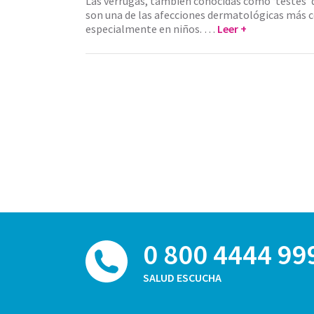
Las verrugas, también conocidas como ‘testes’ 
son una de las afecciones dermatológicas más
especialmente en niños. …
Leer +
0 800 4444 99
SALUD ESCUCHA