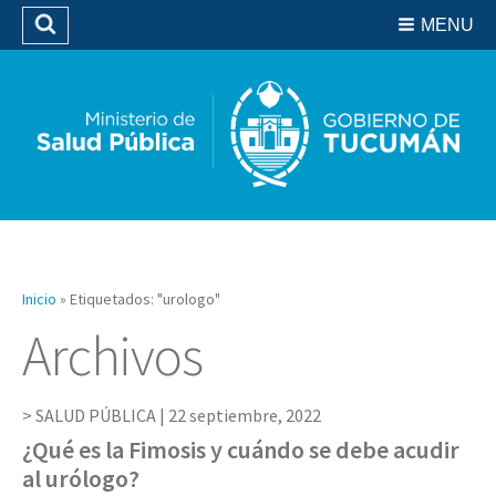
Residencias del SIPROSA
MENU
Buscar
Biblioteca
Inicio
»
Etiquetados: "urologo"
Archivos
SALUD PÚBLICA |
22 septiembre, 2022
¿Qué es la Fimosis y cuándo se debe acudir
al urólogo?