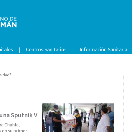
itales
Centros Sanitarios
Información Sanitaria
sidad"
cuna Sputnik V
ana Chahla,
s en su primer