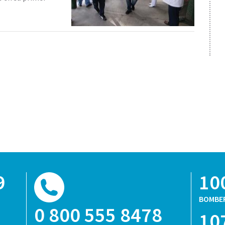
9
10
BOMBE
0 800 555 8478
10