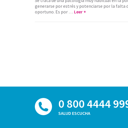
Se trata de una patología muy habitual en la po
generarse por estrés y potenciarse por la falta 
oportuno. Es por …
Leer +
0 800 4444 99
SALUD ESCUCHA