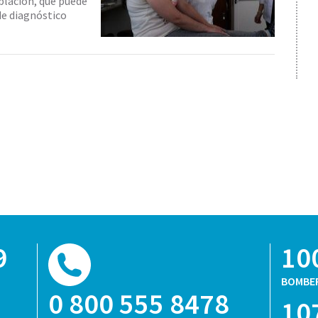
blación, que puede
de diagnóstico
9
10
BOMBE
0 800 555 8478
10