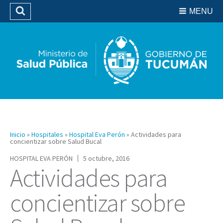
Residencias del SIPROSA
MENU
Buscar
Biblioteca
Inicio
»
Hospitales
»
Hospital Eva Perón
»
Actividades para
concientizar sobre Salud Bucal
HOSPITAL EVA PERÓN
5 octubre, 2016
Actividades para
concientizar sobre