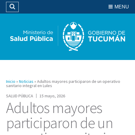
Residencias del SIPROSA
MENU
Buscar
Biblioteca
Inicio
»
Noticias
»
Adultos mayores participaron de un operativo
sanitario integral en Lules
SALUD PÚBLICA
15 mayo, 2026
Adultos mayores
participaron de un