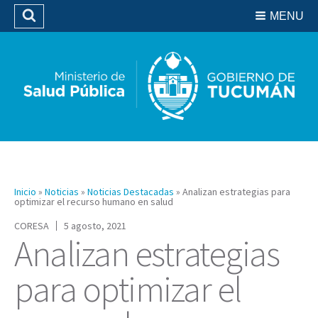
Residencias del SIPROSA
MENU
Buscar
Biblioteca
Inicio
»
Noticias
»
Noticias Destacadas
»
Analizan estrategias para
optimizar el recurso humano en salud
CORESA
5 agosto, 2021
Analizan estrategias
para optimizar el