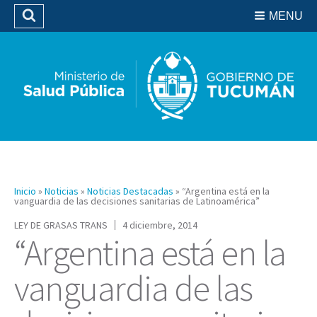
Residencias del SIPROSA
MENU
Buscar
Biblioteca
Inicio
»
Noticias
»
Noticias Destacadas
»
“Argentina está en la
vanguardia de las decisiones sanitarias de Latinoamérica”
LEY DE GRASAS TRANS
4 diciembre, 2014
“Argentina está en la
vanguardia de las