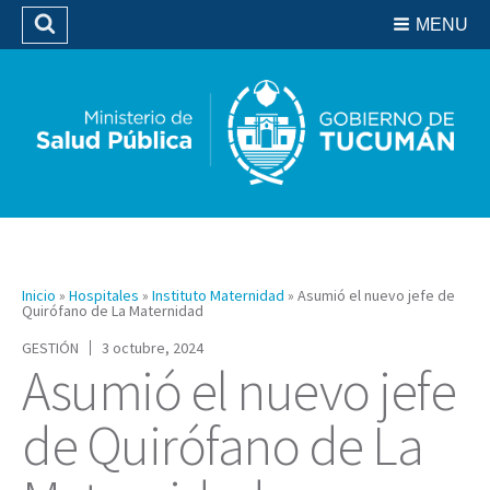
Residencias del SIPROSA
MENU
Buscar
Biblioteca
Inicio
»
Hospitales
»
Instituto Maternidad
»
Asumió el nuevo jefe de
Quirófano de La Maternidad
GESTIÓN
3 octubre, 2024
Asumió el nuevo jefe
de Quirófano de La