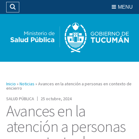
Residencias del SIPROSA
MENU
Buscar
Biblioteca
Inicio
»
Noticias
»
Avances en la atención a personas en contexto de
encierro
SALUD PÚBLICA
25 octubre, 2024
Avances en la
atención a personas