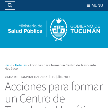
Residencias del SIPROSA
MENU
Buscar
Biblioteca
Inicio
»
Noticias
»
Acciones para formar un Centro de Trasplante
Hepático
VISITA DEL HOSPITAL ITALIANO
10 julio, 2014
Acciones para formar
un Centro de