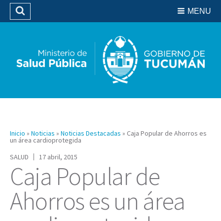
Residencias del SIPROSA
MENU
Buscar
Biblioteca
Inicio
»
Noticias
»
Noticias Destacadas
»
Caja Popular de Ahorros es
un área cardioprotegida
SALUD
17 abril, 2015
Caja Popular de
Ahorros es un área