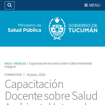
Residencias del SIPROSA
MENU
Buscar
Biblioteca
Inicio
»
Noticias
»
Capacitación Docente sobre Salud Ambiental
Integral
FORMACIÓN
30 junio, 2026
Capacitación
Docente sobre Salud