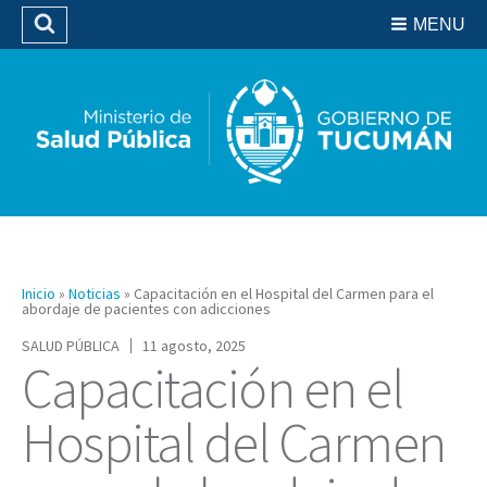
Residencias del SIPROSA
MENU
Buscar
Biblioteca
Inicio
»
Noticias
»
Capacitación en el Hospital del Carmen para el
abordaje de pacientes con adicciones
SALUD PÚBLICA
11 agosto, 2025
Capacitación en el
Hospital del Carmen