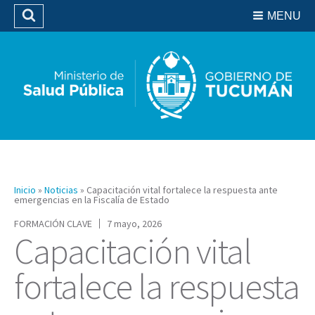
Residencias del SIPROSA
MENU
Buscar
Biblioteca
Inicio
»
Noticias
»
Capacitación vital fortalece la respuesta ante
emergencias en la Fiscalía de Estado
FORMACIÓN CLAVE
7 mayo, 2026
Capacitación vital
fortalece la respuesta