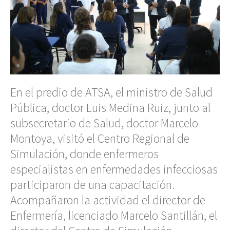
En el predio de ATSA, el ministro de Salud
Pública, doctor Luis Medina Ruiz, junto al
subsecretario de Salud, doctor Marcelo
Montoya, visitó el Centro Regional de
Simulación, donde enfermeros
especialistas en enfermedades infecciosas
participaron de una capacitación.
Acompañaron la actividad el director de
Enfermería, licenciado Marcelo Santillán, el