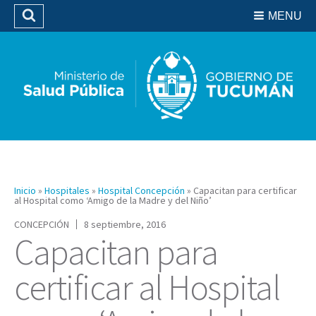
Residencias del SIPROSA
MENU
Buscar
Biblioteca
Inicio
»
Hospitales
»
Hospital Concepción
»
Capacitan para certificar
al Hospital como ‘Amigo de la Madre y del Niño’
CONCEPCIÓN
8 septiembre, 2016
Capacitan para
certificar al Hospital