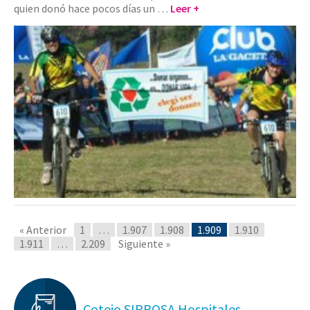
quien donó hace pocos días un …
Leer +
« Anterior
1
…
1.907
1.908
1.909
1.910
1.911
…
2.209
Siguiente »
Cotejo SIPROSA Hospitales