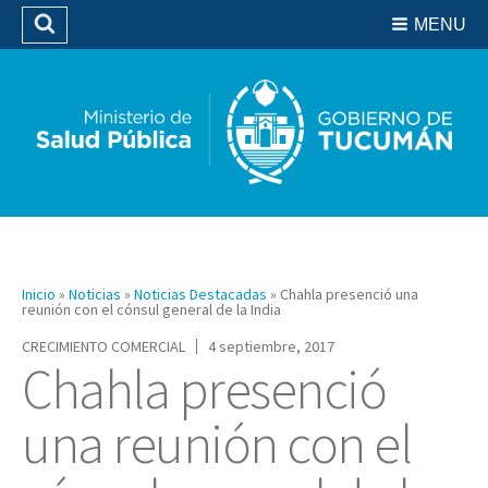
Residencias del SIPROSA
MENU
Buscar
Biblioteca
Inicio
»
Noticias
»
Noticias Destacadas
»
Chahla presenció una
reunión con el cónsul general de la India
CRECIMIENTO COMERCIAL
4 septiembre, 2017
Chahla presenció
una reunión con el