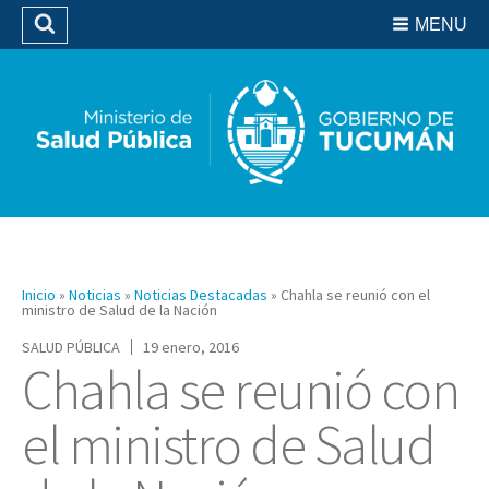
Residencias del SIPROSA
MENU
Buscar
Biblioteca
Inicio
»
Noticias
»
Noticias Destacadas
»
Chahla se reunió con el
ministro de Salud de la Nación
SALUD PÚBLICA
19 enero, 2016
Chahla se reunió con
el ministro de Salud