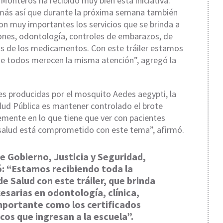
Monteros ha recibido muy bien esta iniciativa.
s más así que durante la próxima semana también
on muy importantes los servicios que se brinda a
ones, odontología, controles de embarazos, de
ás de los medicamentos. Con este tráiler estamos
que todos merecen la misma atención”, agregó la
es producidas por el mosquito Aedes aegypti, la
Salud Pública es mantener controlado el brote
mente en lo que tiene que ver con pacientes
e salud está comprometido con este tema”, afirmó.
de Gobierno, Justicia y Seguridad,
: “Estamos recibiendo toda la
de Salud con este tráiler, que brinda
esarias en odontología, clínica,
mportante como los certificados
icos que ingresan a la escuela”.