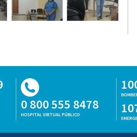
9
10
BOMBE
0 800 555 8478
10
HOSPITAL VIRTUAL PÚBLICO
EMERGE