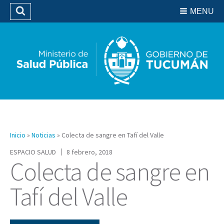
Residencias del SIPROSA
MENU
Buscar
Biblioteca
Inicio
»
Noticias
»
Colecta de sangre en Tafí del Valle
ESPACIO SALUD
8 febrero, 2018
Colecta de sangre en
Tafí del Valle