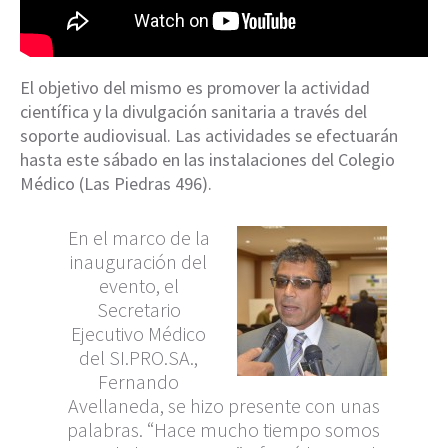
El objetivo del mismo es promover la actividad
científica y la divulgación sanitaria a través del
soporte audiovisual. Las actividades se efectuarán
hasta este sábado en las instalaciones del Colegio
Médico (Las Piedras 496).
En el marco de la
inauguración del
evento, el
Secretario
Ejecutivo Médico
del SI.PRO.SA.,
Fernando
Avellaneda, se hizo presente con unas
palabras. “Hace mucho tiempo somos