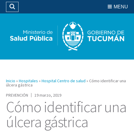
Residencias del SIPROSA
MENU
Buscar
Biblioteca
Inicio
»
Hospitales
»
Hospital Centro de salud
»
Cómo identificar una
úlcera gástrica
PREVENCIÓN
19 marzo, 2019
Cómo identificar una
úlcera gástrica