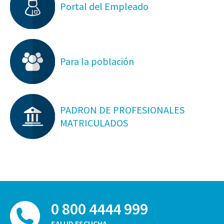
Portal del Empleado
Para la población
PADRON DE PROFESIONALES
MATRICULADOS
0 800 4444 999
SALUD ESCUCHA