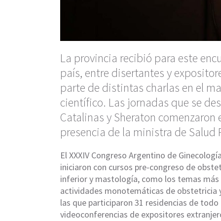
La provincia recibió para este enc
país, entre disertantes y expositor
parte de distintas charlas en el 
científico. Las jornadas que se des
Catalinas y Sheraton comenzaron e
presencia de la ministra de Salud
El XXXIV Congreso Argentino de Ginecología 
iniciaron con cursos pre-congreso de obstetr
inferior y mastología, como los temas más
actividades monotemáticas de obstetricia y 
las que participaron 31 residencias de todo 
videoconferencias de expositores extranjer