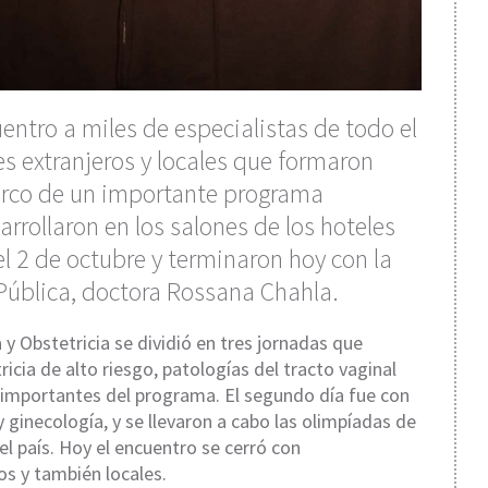
uentro a miles de especialistas de todo el
es extranjeros y locales que formaron
marco de un importante programa
arrollaron en los salones de los hoteles
l 2 de octubre y terminaron hoy con la
 Pública, doctora Rossana Chahla.
y Obstetricia se dividió en tres jornadas que
icia de alto riesgo, patologías del tracto vaginal
 importantes del programa. El segundo día fue con
ginecología, y se llevaron a cabo las olimpíadas de
el país. Hoy el encuentro se cerró con
os y también locales.