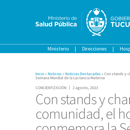
Ministerio
Direcciones
Hosp
Inicio
»
Noticias
»
Noticias Destacadas
»
Con stands y c
Semana Mundial de la Lactancia Materna
CONCIENTIZACIÓN
2 agosto, 2023
Con stands y char
comunidad, el ho
conmemora la S