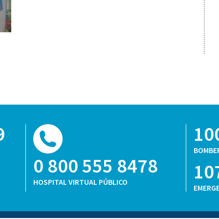
9
10
BOMBE
0 800 555 8478
10
HOSPITAL VIRTUAL PÚBLICO
EMERGE