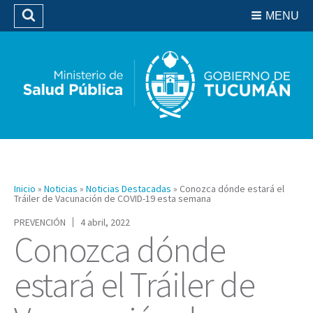
Residencias del SIPROSA
MENU
Buscar
Biblioteca
Inicio
»
Noticias
»
Noticias Destacadas
»
Conozca dónde estará el
Tráiler de Vacunación de COVID-19 esta semana
PREVENCIÓN
4 abril, 2022
Conozca dónde
estará el Tráiler de