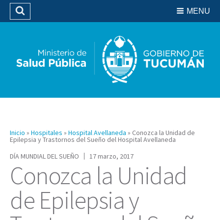
Residencias del SIPROSA
MENU
Buscar
Biblioteca
Inicio
»
Hospitales
»
Hospital Avellaneda
»
Conozca la Unidad de
Epilepsia y Trastornos del Sueño del Hospital Avellaneda
DÍA MUNDIAL DEL SUEÑO
17 marzo, 2017
Conozca la Unidad
de Epilepsia y