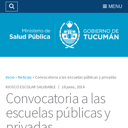
Residencias del SIPROSA
MENU
Buscar
Biblioteca
Inicio
»
Noticias
»
Convocatoria a las escuelas públicas y privadas
KIOSCO ESCOLAR SALUDABLE
16 junio, 2014
Convocatoria a las
escuelas públicas y
privadas