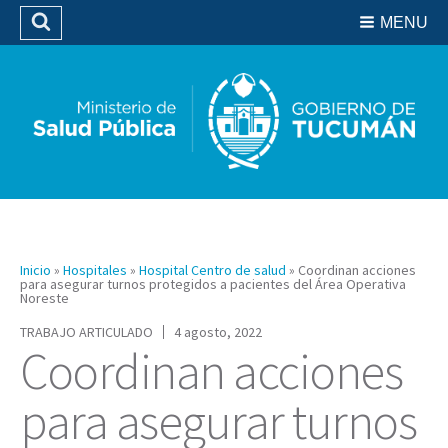
Residencias del SIPROSA
MENU
Buscar
Biblioteca
Inicio
»
Hospitales
»
Hospital Centro de salud
»
Coordinan acciones
para asegurar turnos protegidos a pacientes del Área Operativa
Noreste
TRABAJO ARTICULADO
4 agosto, 2022
Coordinan acciones
para asegurar turnos