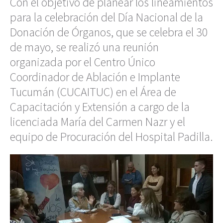
Con el objetivo de planear los lineamientos
para la celebración del Día Nacional de la
Donación de Órganos, que se celebra el 30
de mayo, se realizó una reunión
organizada por el Centro Único
Coordinador de Ablación e Implante
Tucumán (CUCAITUC) en el Área de
Capacitación y Extensión a cargo de la
licenciada María del Carmen Nazr y el
equipo de Procuración del Hospital Padilla.