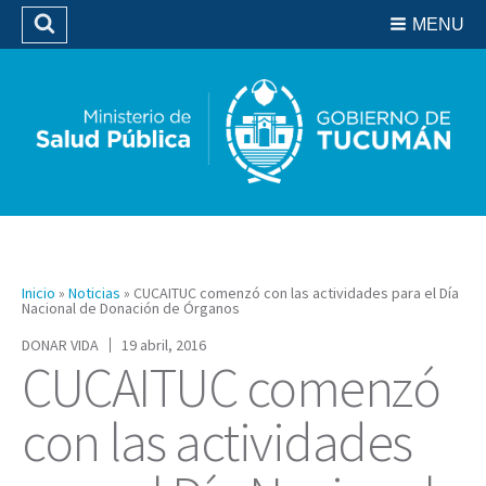
Residencias del SIPROSA
MENU
Buscar
Biblioteca
Inicio
»
Noticias
»
CUCAITUC comenzó con las actividades para el Día
Nacional de Donación de Órganos
DONAR VIDA
19 abril, 2016
CUCAITUC comenzó
con las actividades