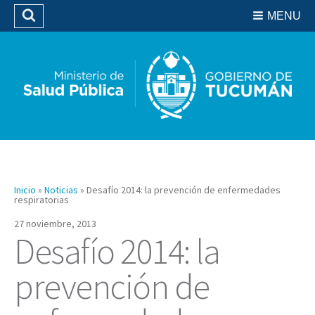
Residencias del SIPROSA
MENU
Buscar
Biblioteca
Inicio
»
Noticias
»
Desafío 2014: la prevención de enfermedades
respiratorias
27 noviembre, 2013
Desafío 2014: la
prevención de