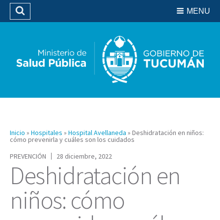
Residencias del SIPROSA
MENU
Buscar
Biblioteca
Inicio
»
Hospitales
»
Hospital Avellaneda
»
Deshidratación en niños:
cómo prevenirla y cuáles son los cuidados
PREVENCIÓN
28 diciembre, 2022
Deshidratación en
niños: cómo