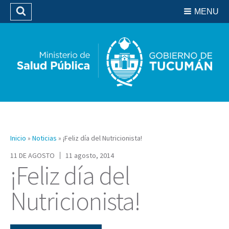
Residencias del SIPROSA
MENU
Buscar
Biblioteca
Inicio
»
Noticias
»
¡Feliz día del Nutricionista!
11 DE AGOSTO
11 agosto, 2014
¡Feliz día del
Nutricionista!