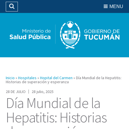
Residencias del SIPROSA
MENU
Buscar
Biblioteca
Inicio
»
Hospitales
»
Hopital del Carmen
»
Día Mundial de la Hepatitis:
Historias de superación y esperanza
28 DE JULIO
28 julio, 2025
Día Mundial de la
Hepatitis: Historias